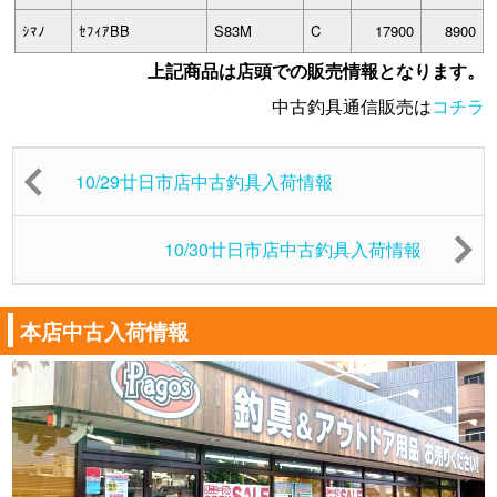
ｼﾏﾉ
ｾﾌｨｱBB
S83M
C
17900
8900
上記商品は店頭での販売情報となります。
中古釣具通信販売は
コチラ
10/29廿日市店中古釣具入荷情報
10/30廿日市店中古釣具入荷情報
本店中古入荷情報