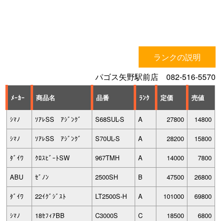
ランクの説明
パゴス矢野駅前店 082-516-5570
ﾒｰｶｰ
商品名
品番
ﾗﾝｸ
定価
売値
ｼﾏﾉ
ｿｱﾚSS ｱｼﾞﾝｸﾞ
S68SUL-S
A
27800
14800
ｼﾏﾉ
ｿｱﾚSS ｱｼﾞﾝｸﾞ
S70UL-S
A
28200
15800
ﾀﾞｲﾜ
ｸﾛｽﾋﾞｰﾄSW
967TMH
A
14000
7800
ABU
ｾﾞﾉﾝ
2500SH
B
47500
26800
ﾀﾞｲﾜ
22ｲｸﾞｼﾞｽﾄ
LT2500S-H
A
101000
69800
ｼﾏﾉ
18ｾﾌｨｱBB
C3000S
C
18500
6800