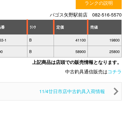
ランクの説明
パゴス矢野駅前店 082-516-5570
品番
ﾗﾝｸ
定価
売値
63-1
B
41100
19800
00
B
58900
25800
上記商品は店頭での販売情報となります。
中古釣具通信販売は
コチラ
11/4廿日市店中古釣具入荷情報