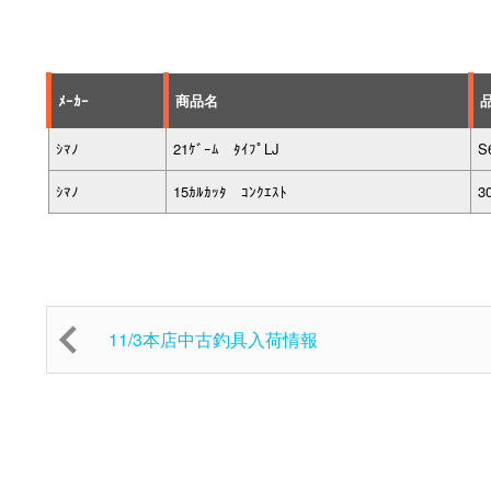
ﾒｰｶｰ
商品名
ｼﾏﾉ
21ｹﾞｰﾑ ﾀｲﾌﾟLJ
S
ｼﾏﾉ
15ｶﾙｶｯﾀ ｺﾝｸｴｽﾄ
3
11/3本店中古釣具入荷情報