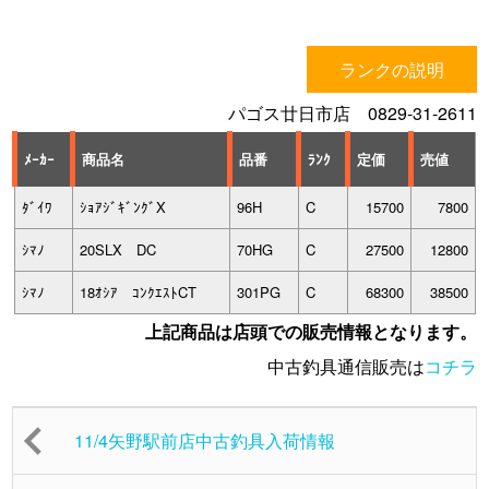
ランクの説明
パゴス廿日市店 0829-31-2611
ﾒｰｶｰ
商品名
品番
ﾗﾝｸ
定価
売値
ﾀﾞｲﾜ
ｼｮｱｼﾞｷﾞﾝｸﾞX
96H
C
15700
7800
ｼﾏﾉ
20SLX DC
70HG
C
27500
12800
ｼﾏﾉ
18ｵｼｱ ｺﾝｸｴｽﾄCT
301PG
C
68300
38500
上記商品は店頭での販売情報となります。
中古釣具通信販売は
コチラ
11/4矢野駅前店中古釣具入荷情報