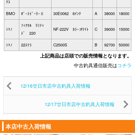
ｸｽ
BMO
ﾎﾞｰﾄﾄﾞｰﾘｰⅡ
30E0062 6ｲﾝﾁ
A
38000
18000
ﾌｨｸｾﾙ ﾘﾐﾃｯ
ｼﾏﾉ
NF-222V ｶﾗｰ:ﾎﾜｲﾄ
C
39000
15000
ﾄﾞ 220
ｼﾏﾉ
22ｽﾃﾗ
C2500S
B
92700
50000
上記商品は店頭での販売情報となります。
中古釣具通信販売は
コチラ
12/16廿日市店中古釣具入荷情報
12/17廿日市店中古釣具入荷情報
本店中古入荷情報