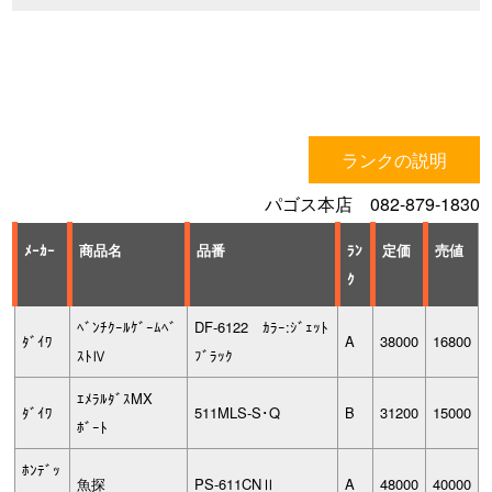
ランクの説明
パゴス本店 082-879-1830
ﾒｰｶｰ
商品名
品番
ﾗﾝ
定価
売値
ｸ
ﾍﾞﾝﾁｸｰﾙｹﾞｰﾑﾍﾞ
DF-6122 ｶﾗｰ:ｼﾞｪｯﾄ
ﾀﾞｲﾜ
A
38000
16800
ｽﾄⅣ
ﾌﾞﾗｯｸ
ｴﾒﾗﾙﾀﾞｽMX
ﾀﾞｲﾜ
511MLS-S･Q
B
31200
15000
ﾎﾞｰﾄ
ﾎﾝﾃﾞｯ
魚探
PS-611CNⅡ
A
48000
40000