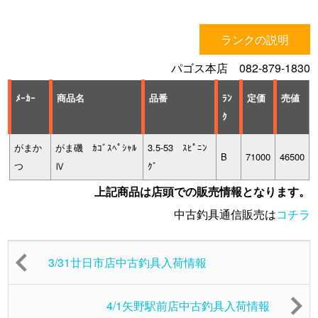
ランクの説明
パゴス本店 082-879-1830
ﾒｰｶｰ
商品名
品番
ﾗﾝ
定価
売値
ｸ
がまか
がま磯 ｶｺﾞｽﾍﾟｼｬﾙ
3.5-53 ｽﾋﾟﾆﾝ
B
71000
46500
つ
Ⅳ
ｸﾞ
上記商品は店頭での販売情報となります。
中古釣具通信販売は
コチラ
3/31廿日市店中古釣具入荷情報
4/1矢野駅前店中古釣具入荷情報