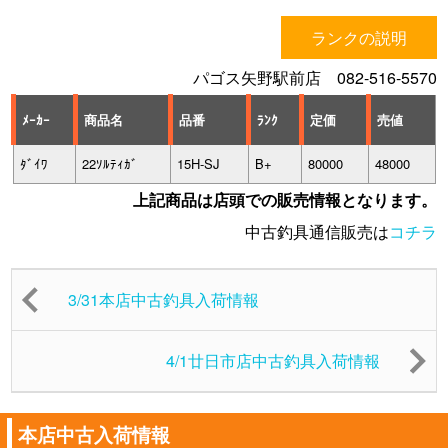
ランクの説明
パゴス矢野駅前店 082-516-5570
ﾒｰｶｰ
商品名
品番
ﾗﾝｸ
定価
売値
ﾀﾞｲﾜ
22ｿﾙﾃｨｶﾞ
15H-SJ
B+
80000
48000
上記商品は店頭での販売情報となります。
中古釣具通信販売は
コチラ
3/31本店中古釣具入荷情報
4/1廿日市店中古釣具入荷情報
本店中古入荷情報