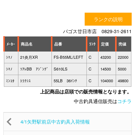
ランクの説明
パゴス廿日市店 0829-31-2611
ﾒｰｶｰ
商品名
品番
ﾗﾝｸ
定価
売値
ｼﾏﾉ
21炎月XR
FS-B55ML/LEFT
C
43200
22000
ｼﾏﾉ
ｿｱﾚBB ｱｼﾞﾝｸﾞ
S610LS
C
14500
5000
ﾐﾝｺﾀ
ﾄﾗｸｼｽ
55LB 36ｲﾝﾁ
C
104000
49800
上記商品は店頭での販売情報となります。
中古釣具通信販売は
コチラ
4/1矢野駅前店中古釣具入荷情報