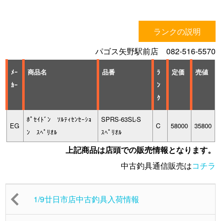
ランクの説明
パゴス矢野駅前店 082-516-5570
ﾒｰ
商品名
品番
ﾗ
定価
売値
ｶｰ
ﾝ
ｸ
ﾎﾟｾｲﾄﾞﾝ ｿﾙﾃｨｾﾝｾｰｼｮ
SPRS-63SL-S
EG
C
58000
35800
ﾝ ｽﾍﾟﾘｵﾙ
ｽﾍﾟﾘｵﾙ
上記商品は店頭での販売情報となります。
中古釣具通信販売は
コチラ
1/9廿日市店中古釣具入荷情報