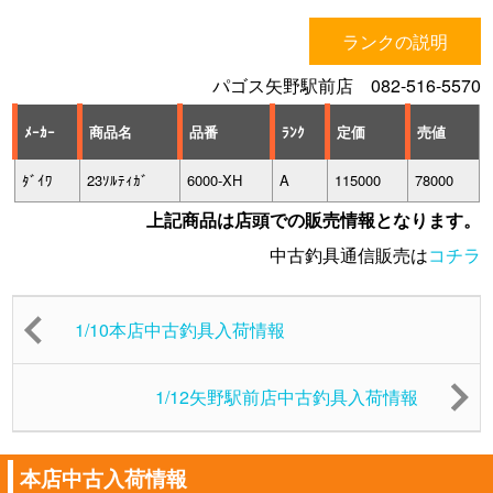
ランクの説明
パゴス矢野駅前店 082-516-5570
ﾒｰｶｰ
商品名
品番
ﾗﾝｸ
定価
売値
ﾀﾞｲﾜ
23ｿﾙﾃｨｶﾞ
6000-XH
A
115000
78000
上記商品は店頭での販売情報となります。
中古釣具通信販売は
コチラ
1/10本店中古釣具入荷情報
1/12矢野駅前店中古釣具入荷情報
本店中古入荷情報