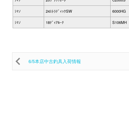
ｼﾏﾉ
24ｽﾄﾗﾃﾞｨｯｸSW
6000HG
ｼﾏﾉ
18ﾃﾞｨｱﾙｰﾅ
S106MH
6/5本店中古釣具入荷情報