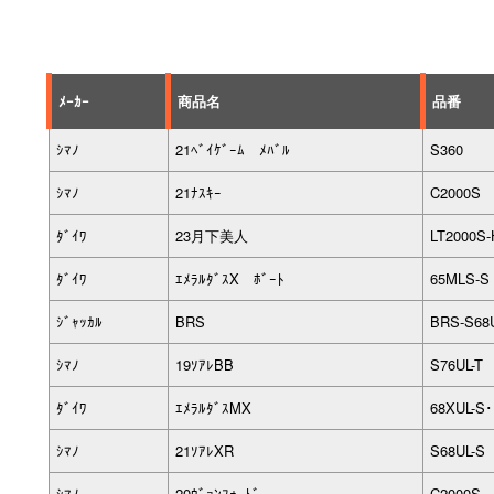
ﾒｰｶｰ
商品名
品番
ｼﾏﾉ
21ﾍﾞｲｹﾞｰﾑ ﾒﾊﾞﾙ
S360
ｼﾏﾉ
21ﾅｽｷｰ
C2000S
ﾀﾞｲﾜ
23月下美人
LT2000S-
ﾀﾞｲﾜ
ｴﾒﾗﾙﾀﾞｽX ﾎﾞｰﾄ
65MLS-S
ｼﾞｬｯｶﾙ
BRS
BRS-S68
ｼﾏﾉ
19ｿｱﾚBB
S76UL-T
ﾀﾞｲﾜ
ｴﾒﾗﾙﾀﾞｽMX
68XUL-S
ｼﾏﾉ
21ｿｱﾚXR
S68UL-S
ｼﾏﾉ
20ｳﾞｧﾝﾌｫｰﾄﾞ
C2000S