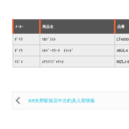
ﾒｰｶｰ
商品名
品番
ﾀﾞｲﾜ
18ﾌﾞﾗｽﾄ
LT400
ﾀﾞｲﾜ
ｼﾙﾊﾞｰｸﾘｰｸ ﾄﾗｯﾄﾞ
48UL-4
ﾏｽﾞﾒ
ｺｱﾗｲﾌｼﾞｬｹｯﾄ
MZLJ-
6/6矢野駅前店中古釣具入荷情報