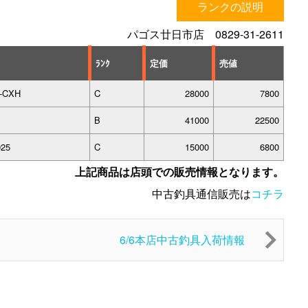
ランクの説明
パゴス廿日市店 0829-31-2611
ﾗﾝｸ
定価
売値
0-CXH
C
28000
7800
B
41000
22500
925
C
15000
6800
上記商品は店頭での販売情報となります。
中古釣具通信販売は
コチラ
6/6本店中古釣具入荷情報