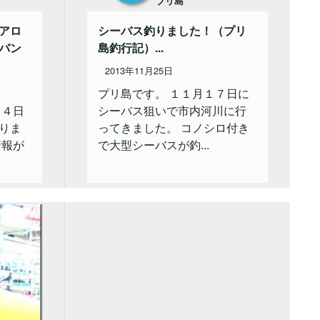
プリ島
アロ
シーバス釣りました！（プリ
バン
島釣行記）...
2013年11月25日
プリ島です。 １１月１７日に
２４日
シーバス狙いで市内河川に行
りま
ってきました。 コノシロ付き
情報が
で大型シーバスが釣...