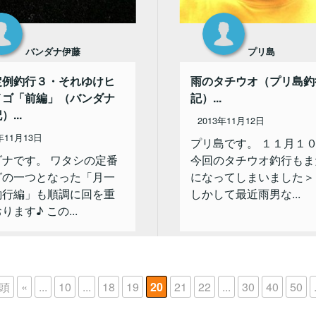
バンダナ伊藤
プリ島
定例釣行３・それゆけヒ
雨のタチウオ（プリ島釣
イゴ「前編」（バンダナ
記）...
...
2013年11月12日
年11月13日
プリ島です。 １１月１
ダナです。 ワタシの定番
今回のタチウオ釣行もま
グの一つとなった「月一
になってしまいました＞
釣行編」も順調に回を重
しかして最近雨男な...
ります♪ この...
先頭
«
...
10
...
18
19
20
21
22
...
30
40
50