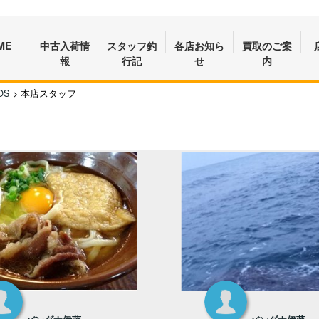
ME
中古入荷情
スタッフ釣
各店お知ら
買取のご案
報
行記
せ
内
OS
>
本店スタッフ