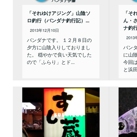
バンダナ伊藤
「それゆけアジング」山陰ソ
「そ
ロ釣行（バンダナ釣行記）...
ん・
ナ釣行
2013年12月10日
2013
バンダナです。 １２月８日の
夕方に山陰入りしておりまし
バン
た。 穏やかで良い天気でした
に山
ので「ふらり」とド...
今回
と浜田