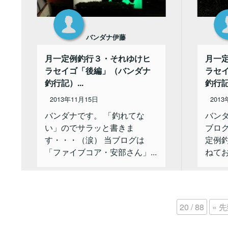
バンダナ伊藤
月一定例釣行３・それゆけヒ
月一
ラセイゴ「後編」（バンダナ
ラセ
釣行記）...
釣行記）
2013年11月15日
2013
バンダナです。 「釣れてな
バン
い」のでサラッと書きま
ブロ
す・・・（涙） 当ブログは
定例
「ファイブコア・安部さん」...
ねてお
20 / 88
« 