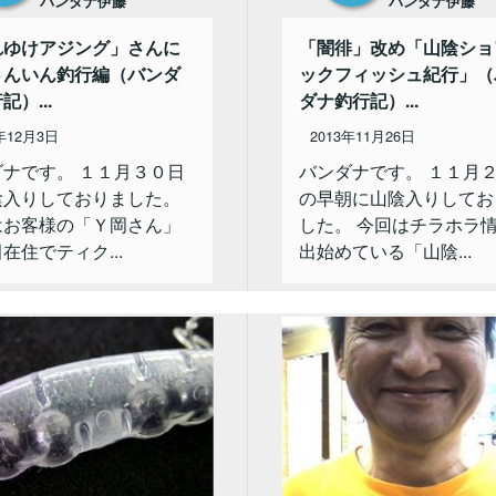
バンダナ伊藤
バンダナ伊藤
れゆけアジング」さんに
「闇徘」改め「山陰ショ
さんいん釣行編（バンダ
ックフィッシュ紀行」（
記）...
ダナ釣行記）...
年12月3日
2013年11月26日
ダナです。 １１月３０日
バンダナです。 １１月
陰入りしておりました。
の早朝に山陰入りしてお
はお客様の「Ｙ岡さん」
した。 今回はチラホラ
在住でティク...
出始めている「山陰...