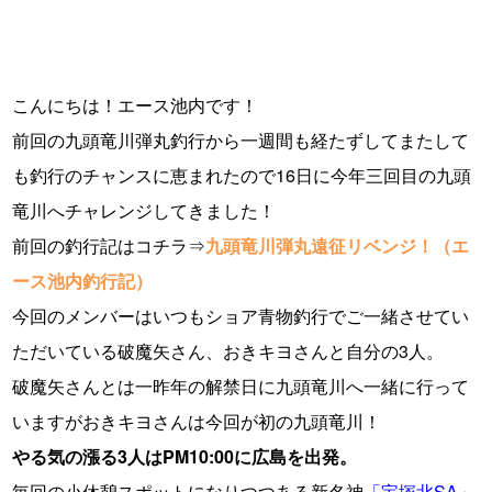
こんにちは！エース池内です！
前回の九頭竜川弾丸釣行から一週間も経たずしてまたして
も釣行のチャンスに恵まれたので16日に今年三回目の九頭
竜川へチャレンジしてきました！
前回の釣行記はコチラ⇒
九頭竜川弾丸遠征リベンジ！（エ
ース池内釣行記）
今回のメンバーはいつもショア青物釣行でご一緒させてい
ただいている破魔矢さん、おきキヨさんと自分の3人。
破魔矢さんとは一昨年の解禁日に九頭竜川へ一緒に行って
いますがおきキヨさんは今回が初の九頭竜川！
やる気の漲る3人はPM10:00に広島を出発。
毎回の小休憩スポットになりつつある新名神
「宝塚北SA」