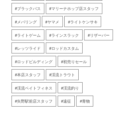
ブラックバス
マリーナホップ店スタッフ
メバリング
ヤマメ
ライトケンサキ
ライトゲーム
ラインスラック
リザーバー
レッツライド
ロッドカスタム
ロッドビルディング
初売りセール
本店スタッフ
渓流トラウト
渓流ベイトフィネス
渓流釣り
矢野駅前店スタッフ
遠征
青物