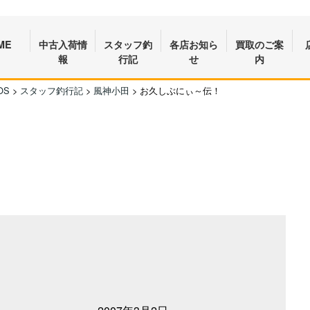
ME
中古入荷情
スタッフ釣
各店お知ら
買取のご案
報
行記
せ
内
OS
>
スタッフ釣行記
>
風神小田
>
お久しぶにぃ～伝！