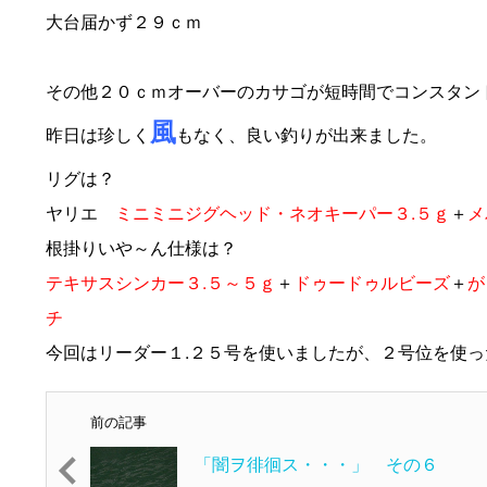
大台届かず２９ｃｍ
その他２０ｃｍオーバーのカサゴが短時間でコンスタン
風
昨日は珍しく
もなく、良い釣りが出来ました。
リグは？
ヤリエ
ミニミニジグヘッド・ネオキーパー３.５ｇ
＋
メ
根掛りいや～ん仕様は？
テキサスシンカー３.５～５ｇ
＋
ドゥードゥルビーズ
＋
が
チ
今回はリーダー１.２５号を使いましたが、２号位を使
前の記事
「闇ヲ徘徊ス・・・」 その６