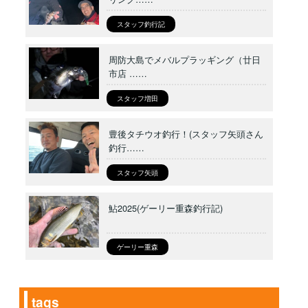
スタッフ釣行記
周防大島でメバルプラッギング（廿日
市店 ……
スタッフ増田
豊後タチウオ釣行！(スタッフ矢頭さん
釣行……
スタッフ矢頭
鮎2025(ゲーリー重森釣行記)
ゲーリー重森
tags