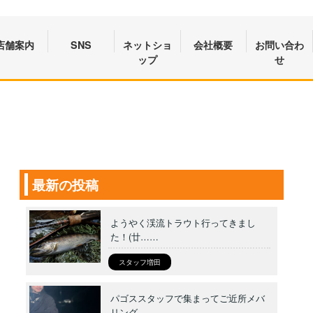
店舗案内
SNS
ネットショ
会社概要
お問い合わ
ップ
せ
最新の投稿
ようやく渓流トラウト行ってきまし
た！(廿……
スタッフ増田
パゴススタッフで集まってご近所メバ
リング……