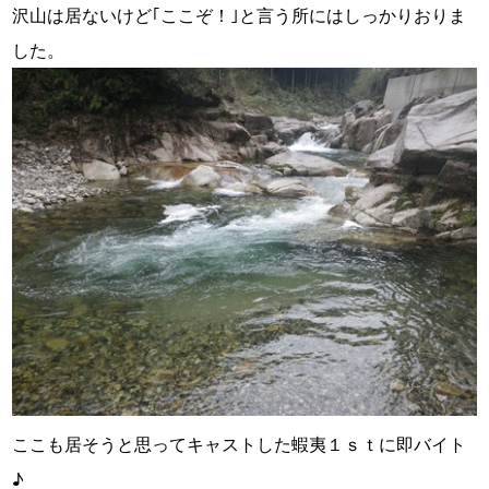
沢山は居ないけど｢ここぞ！｣と言う所にはしっかりおりま
した。
ここも居そうと思ってキャストした蝦夷１ｓｔに即バイト
♪