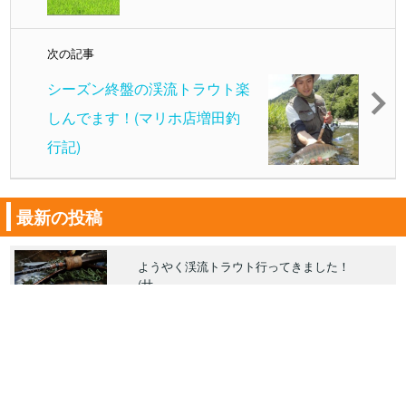
次の記事
シーズン終盤の渓流トラウト楽
しんでます！(マリホ店増田釣
行記)
最新の投稿
ようやく渓流トラウト行ってきました！
(廿……
スタッフ増田
パゴススタッフで集まってご近所メバリン
グ……