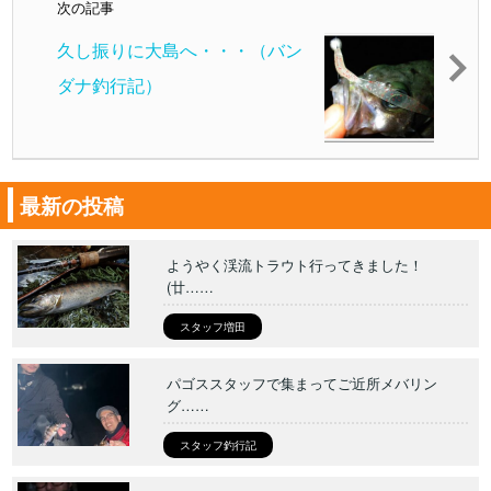
次の記事
久し振りに大島へ・・・（バン
ダナ釣行記）
最新の投稿
ようやく渓流トラウト行ってきました！
(廿……
スタッフ増田
パゴススタッフで集まってご近所メバリン
グ……
スタッフ釣行記