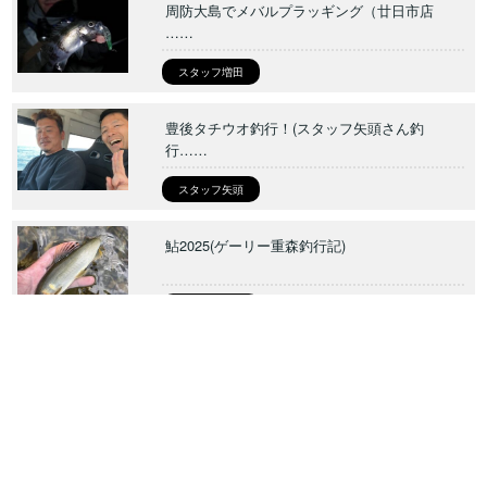
周防大島でメバルプラッギング（廿日市店
……
スタッフ増田
豊後タチウオ釣行！(スタッフ矢頭さん釣
行……
スタッフ矢頭
鮎2025(ゲーリー重森釣行記)
ゲーリー重森
tags
アコウ
アジング
アマゴ
イカメタル
エギング