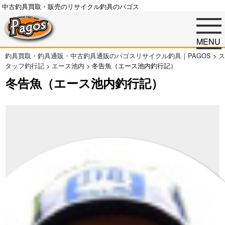
中古釣具買取・販売のリサイクル釣具のパゴス
MENU
釣具買取・釣具通販・中古釣具通販のパゴスリサイクル釣具｜PAGOS
>
ス
タッフ釣行記
>
エース池内
>
冬告魚（エース池内釣行記）
冬告魚（エース池内釣行記）