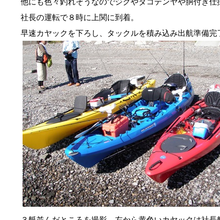
他にも色々釣れそうなのでジグやタコテンヤや胴付き仕
社長の運転で８時に上関に到着。
早速カヤックを下ろし、タックルを積み込み出航準備完
３艇並んだところを撮影。左から黄色いカヤックは社長艇