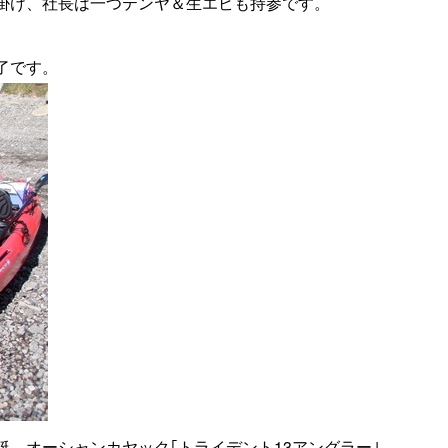
掛け、社長は一つテンヤ＆生エビも持参です。
了です。
、オーシャンカヤック｢トライデント13アングラー｣