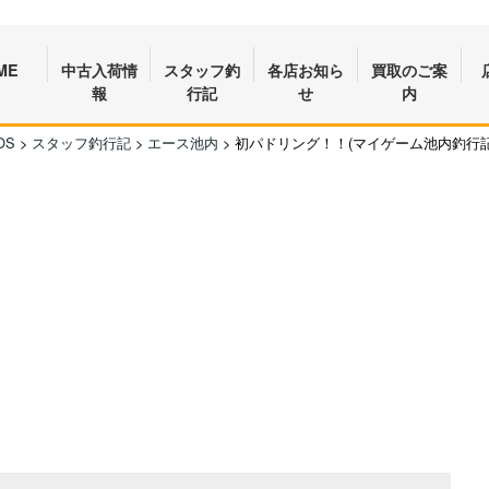
ME
中古入荷情
スタッフ釣
各店お知ら
買取のご案
報
行記
せ
内
OS
>
スタッフ釣行記
>
エース池内
>
初パドリング！！(マイゲーム池内釣行