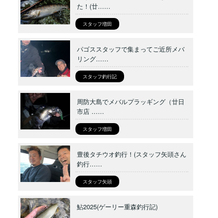
た！(廿……
スタッフ増田
パゴススタッフで集まってご近所メバ
リング……
スタッフ釣行記
周防大島でメバルプラッギング（廿日
市店 ……
スタッフ増田
豊後タチウオ釣行！(スタッフ矢頭さん
釣行……
スタッフ矢頭
鮎2025(ゲーリー重森釣行記)