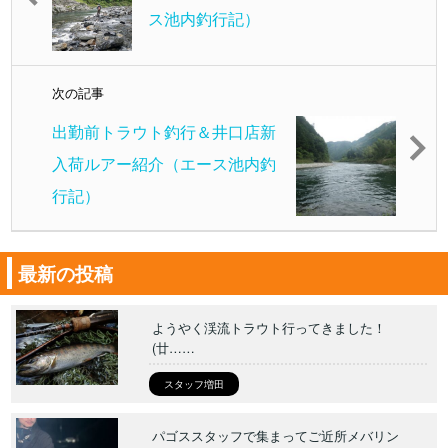
ス池内釣行記）
次の記事
出勤前トラウト釣行＆井口店新
入荷ルアー紹介（エース池内釣
行記）
最新の投稿
ようやく渓流トラウト行ってきました！
(廿……
スタッフ増田
パゴススタッフで集まってご近所メバリン