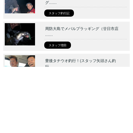
グ……
スタッフ釣行記
周防大島でメバルプラッギング（廿日市店
……
スタッフ増田
豊後タチウオ釣行！(スタッフ矢頭さん釣
行……
スタッフ矢頭
鮎2025(ゲーリー重森釣行記)
ゲーリー重森