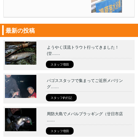
最新の投稿
ようやく渓流トラウト行ってきました！
(廿……
スタッフ増田
パゴススタッフで集まってご近所メバリン
グ……
スタッフ釣行記
周防大島でメバルプラッギング（廿日市店
……
スタッフ増田