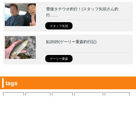
豊後タチウオ釣行！(スタッフ矢頭さん釣
行……
スタッフ矢頭
鮎2025(ゲーリー重森釣行記)
ゲーリー重森
tags
アコウ
アジング
アマゴ
イカメタル
エギング
オクトパッシング
オフショア
カヤックフィッシング
ケルプグロー
ケンサキイカ
ゴーティー
サウンド9.5