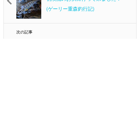
(ゲーリー重森釣行記)
次の記事
2021年サツキマス開幕！(ゲー
リー重森釣行記)
最新の投稿
ようやく渓流トラウト行ってきました！
(廿……
スタッフ増田
パゴススタッフで集まってご近所メバリン