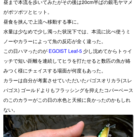
昼まで本流を歩いてみたがその後は20cm半ばの銀毛ヤマメ
がポツポツとヒット。
昼食を挟んで上流へ移動する事に。
水量は少なめで少し濁った状況下では、本流に比べ使うミ
ノーやカラーによって魚の反応が全く違った。
この日ハマったのが
EGOIST Leaf-5
少し沈めてからトゥイ
ッチで短い距離を連続してヒラを打たせると数匹の魚が絡
みつく様にチェイスする場面が何度もあった。
カラーは自分が考案させていただいたパゴスオリカラ(スレ
パゴス) ゴールドよりもフラッシングを抑えたコパーベース
のこのカラーがこの日の水色と天候に良かったのかもしれ
ない。