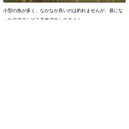
小型の魚が多く、なかなか良いのは釣れませんが、昼にな
ったのでコンビニ弁当でランチタイム。
予報通り雨がぽつぽつ降ってきたので、急いで食べ終えて
川へ。
この川は、ここまでと違い明らかにルアーへの反応が良
く、集中して釣り進めます。
落ち込み下が少し深くなっているポイントで、少しレンジ
を入れて、短く強くミノーを跳ね上げるようなアクション
を数回入れたところで「ガツン！」
サイズは8寸ほどでしたが、鼻が少し落ち、鰭や魚体のコン
ディションも良い雄ヤマメ。