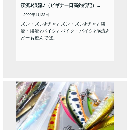
渓流♪渓流♪（ビギナー日高釣行記）...
2009年4月22日
ズン・ズン♪チャ♪ ズン・ズン♪チャ♪ 渓
流・渓流♪バイク♪ バイク・バイク♪渓流♪
どーも遊んでば...