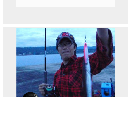
ビギナー日高
カマスで一日ぶちカマス！（ビギナー釣行
記）...