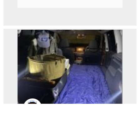
エース池内
サクラ狙いの一人旅。（エース池内釣行
記）...