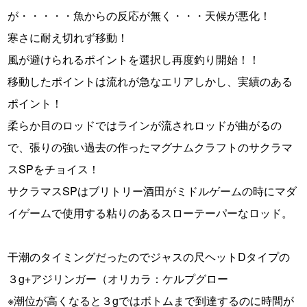
が・・・・・魚からの反応が無く・・・天候が悪化！
寒さに耐え切れず移動！
風が避けられるポイントを選択し再度釣り開始！！
移動したポイントは流れが急なエリアしかし、実績のある
ポイント！
柔らか目のロッドではラインが流されロッドが曲がるの
で、張りの強い過去の作ったマグナムクラフトのサクラマ
スSPをチョイス！
サクラマスSPはブリトリー酒田がミドルゲームの時にマダ
イゲームで使用する粘りのあるスローテーパーなロッド。
干潮のタイミングだったのでジャスの尺ヘットDタイプの
３g+アジリンガー（オリカラ：ケルプグロー
※潮位が高くなると３gではボトムまで到達するのに時間が