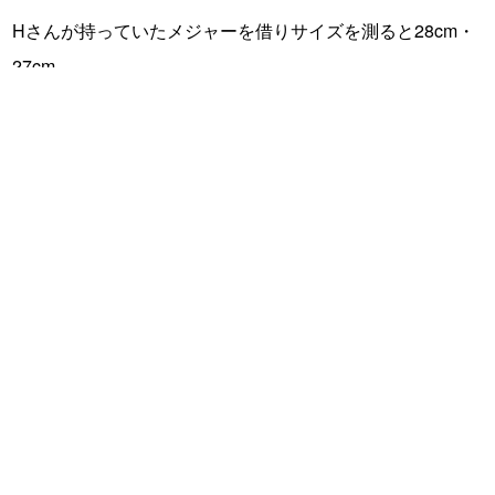
Hさんが持っていたメジャーを借りサイズを測ると28cm・
27cm。
こんな体高のメバルが居るのは潮流の早いとびしま特有で
す。
これからハイシーズンを迎えるプラッギングゲームも良い
ですが、ボトム付近の「尺」を狙ってみてください。
Hさんお疲れ様でしたまたタイミングが合えば行きましょ
う！
前の記事
メバルプラグゲーム開幕！！（ネ
イティブ沖田釣行記）