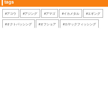
tags
アコウ
アジング
アマゴ
イカメタル
エギング
オクトパッシング
オフショア
カヤックフィッシング
ケルプグロー
ケンサキイカ
ゴーティー
サウンド9.5
サツキマス
シーバス
スーパーストライク
スーパーライトジギング
セール
タコ
タコ釣り
チヌ・キビレ
トップウォーター
トップウォーターバスフィッシング
トップウォータープラッガー
トラウト
バラマンディ
パーセプションカヤックス
ブラックバス
マリーナホップ店スタッフ
メバリング
ヤマメ