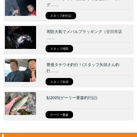
グ……
スタッフ釣行記
周防大島でメバルプラッギング（廿日市店
……
スタッフ増田
豊後タチウオ釣行！(スタッフ矢頭さん釣
行……
スタッフ矢頭
鮎2025(ゲーリー重森釣行記)
ゲーリー重森