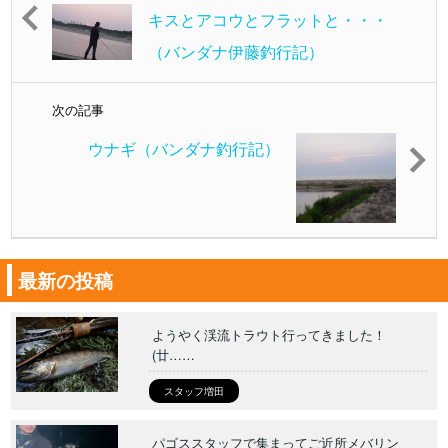
キスとアコウとフラットと・・・
（バンダナ伊藤釣行記）
次の記事
ウナギ（バンダナ釣行記）
最新の投稿
ようやく渓流トラウト行ってきました！
(廿……
スタッフ増田
パゴススタッフで集まってご近所メバリン