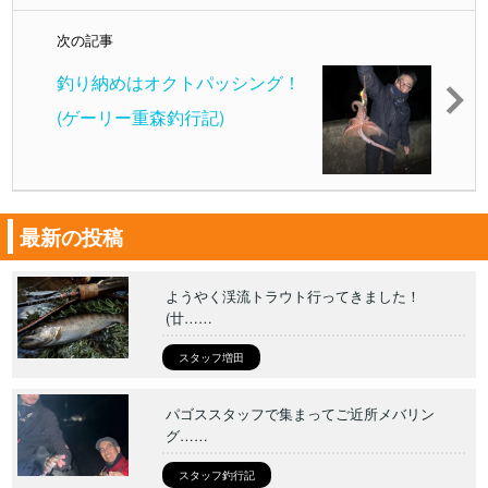
次の記事
釣り納めはオクトパッシング！
(ゲーリー重森釣行記)
最新の投稿
ようやく渓流トラウト行ってきました！
(廿……
スタッフ増田
パゴススタッフで集まってご近所メバリン
グ……
スタッフ釣行記