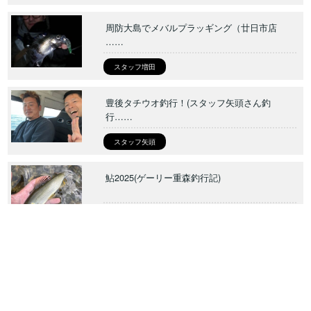
周防大島でメバルプラッギング（廿日市店
……
スタッフ増田
豊後タチウオ釣行！(スタッフ矢頭さん釣
行……
スタッフ矢頭
鮎2025(ゲーリー重森釣行記)
ゲーリー重森
tags
アコウ
アジング
アマゴ
イカメタル
エギング