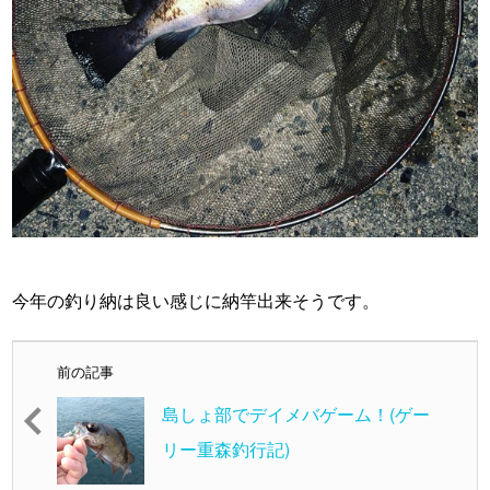
・
今年の釣り納は良い感じに納竿出来そうです。
前の記事
島しょ部でデイメバゲーム！(ゲー
リー重森釣行記)