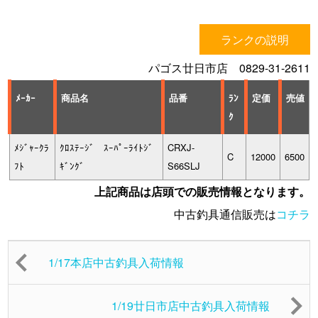
ランクの説明
パゴス廿日市店 0829-31-2611
ﾒｰｶｰ
商品名
品番
ﾗﾝ
定価
売値
ｸ
ﾒｼﾞｬｰｸﾗ
ｸﾛｽﾃｰｼﾞ ｽｰﾊﾟｰﾗｲﾄｼﾞ
CRXJ-
C
12000
6500
ﾌﾄ
ｷﾞﾝｸﾞ
S66SLJ
上記商品は店頭での販売情報となります。
中古釣具通信販売は
コチラ
1/17本店中古釣具入荷情報
1/19廿日市店中古釣具入荷情報