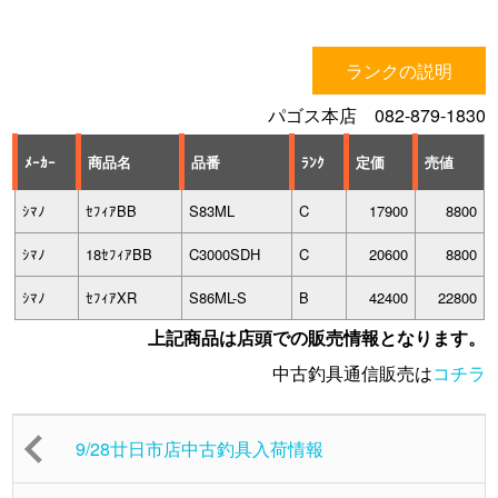
ランクの説明
パゴス本店 082-879-1830
ﾒｰｶｰ
商品名
品番
ﾗﾝｸ
定価
売値
ｼﾏﾉ
ｾﾌｨｱBB
S83ML
C
17900
8800
ｼﾏﾉ
18ｾﾌｨｱBB
C3000SDH
C
20600
8800
ｼﾏﾉ
ｾﾌｨｱXR
S86ML-S
B
42400
22800
上記商品は店頭での販売情報となります。
中古釣具通信販売は
コチラ
9/28廿日市店中古釣具入荷情報