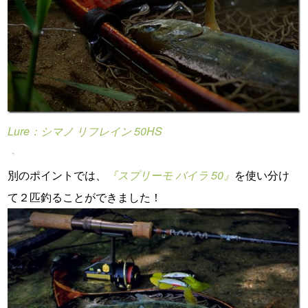
Lure：シマノ リフレイン 50HS
・
別のポイントでは、
『スプリーモ バイラ 50』
を使い分け
て２匹釣ることができました！