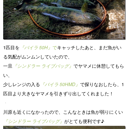
1匹目を
『バイラ 50H』
で
キャッチしたあと、まだ魚がい
る気配がムンムンしていたので、
一旦
『シンドラー ライブバッグ』
でヤマメに休憩してもら
い、
少しレンジの入る
『バイラ 50HMD』
で探りなおしたら、1
匹目より大きなヤマメを引きずり出してくれました！
・
川原も近くになかったので、こんなときは魚が弱りにくい
『シンドラー ライブバッグ』
がとても便利です♪