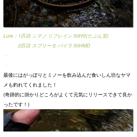
Lure：1匹目 シマノ リフレイン 50HS(たぶん笑)
2匹目 スプリーモ バイラ 50HMD
・
・
最後にはがっぽりとミノーを飲み込んだ食いしん坊なヤマ
メも釣れてくれました！
(奇跡的に掛かりどころがよくて元気にリリースできて良か
ったです！)