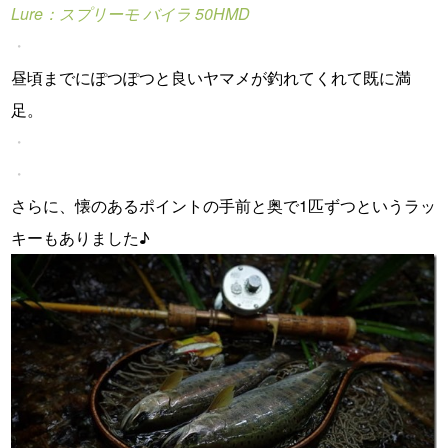
Lure：スプリーモ バイラ 50HMD
・
昼頃までにぽつぽつと良いヤマメが釣れてくれて既に満
足。
・
・
さらに、懐のあるポイントの手前と奥で1匹ずつというラッ
キーもありました♪