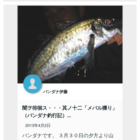
バンダナ伊藤
闇ヲ徘徊ス・・・其ノ十二「メバル獲り」
（バンダナ釣行記）...
2013年4月2日
バンダナです。 ３月３０日の夕方より山