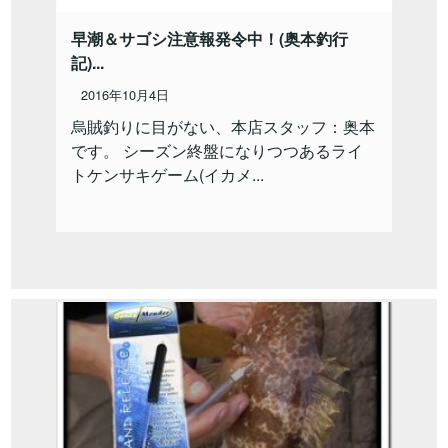
早潮＆サゴシ注意報発令中！(奥本釣行
記)...
2016年10月4日
烏賊釣りに目がない、本店スタッフ：奥本
です。 シーズン終盤になりつつあるライ
トケンサキゲーム(イカメ...