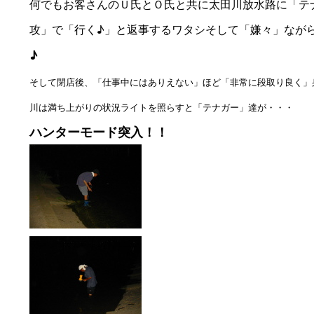
何でもお客さんのＵ氏とＯ氏と共に太田川放水路に「テ
攻」で「行く♪」と返事するワタシそして「嫌々」なが
♪
そして閉店後、「仕事中にはありえない」ほど「非常に段取り良く」
川は満ち上がりの状況ライトを照らすと「テナガー」達が・・・
ハンターモード突入！！