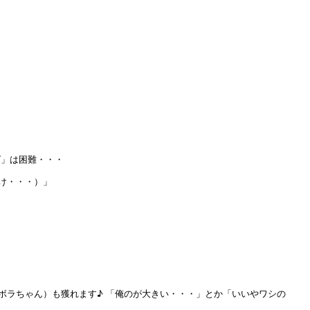
グ」は困難・・・
け・・・）」
ボラちゃん）も獲れます♪ 「俺のが大きい・・・」とか「いいやワシの