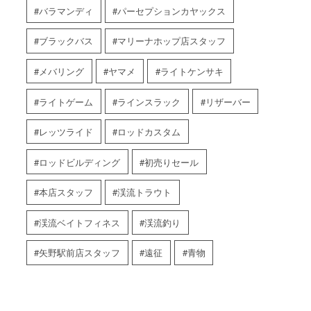
バラマンディ
パーセプションカヤックス
ブラックバス
マリーナホップ店スタッフ
メバリング
ヤマメ
ライトケンサキ
ライトゲーム
ラインスラック
リザーバー
レッツライド
ロッドカスタム
ロッドビルディング
初売りセール
本店スタッフ
渓流トラウト
渓流ベイトフィネス
渓流釣り
矢野駅前店スタッフ
遠征
青物