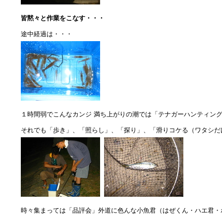
皆黙々と作業をこなす・・・
途中経過は・・・
１時間弱でこんなカンジ 満ち上がりの潮では「テナガーハンティン
それでも「歩き」、「照らし」、「探り」、「滑りコケる（ワタシだ
時々集まっては「品評会」外道に色んな小魚君（はぜくん・ハエ君・