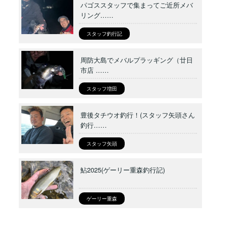
パゴススタッフで集まってご近所メバ
リング……
スタッフ釣行記
周防大島でメバルプラッギング（廿日
市店 ……
スタッフ増田
豊後タチウオ釣行！(スタッフ矢頭さん
釣行……
スタッフ矢頭
鮎2025(ゲーリー重森釣行記)
ゲーリー重森