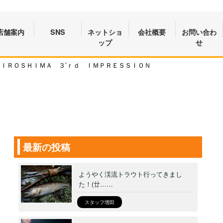
店舗案内
SNS
ネットショ
会社概要
お問い合わ
ップ
せ
ＩＲＯＳＨＩＭＡ ３’ｒｄ ＩＭＰＲＥＳＳＩＯＮ
最新の投稿
ようやく渓流トラウト行ってきまし
た！(廿……
スタッフ増田