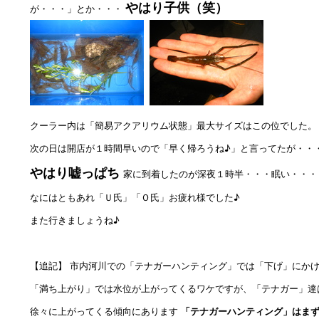
やはり子供（笑）
が・・・」とか・・・
クーラー内は「簡易アクアリウム状態」最大サイズはこの位でした。
次の日は開店が１時間早いので「早く帰ろうね♪」と言ってたが・・
やはり嘘っぱち
家に到着したのが深夜１時半・・・眠い・・・
なにはともあれ「Ｕ氏」「Ｏ氏」お疲れ様でした♪
また行きましょうね♪
【追記】 市内河川での「テナガーハンティング」では「下げ」にか
「満ち上がり」では水位が上がってくるワケですが、「テナガー」達
徐々に上がってくる傾向にあります
「テナガーハンティング」はま