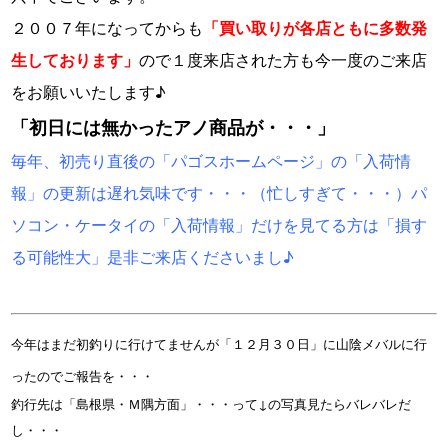
２００７年になってからも
「
買
い取りが各店ともに多数発
生しております」
ので１度来店された方も今一度のご来店
をお願いいたします♪
「初日には無かったアノ商品が・・・」
毎年、初売り直後の「パゴスホームページ」の「入荷情
報」の更新は遅れ気味です・・・（忙しすぎて・・・）パ
ソコン・ケータイの「入荷情報」だけを見てる方は「損す
る可能性大」是非ご来店くださいまし♪
今年はまだ初釣りに行けてませんが「１２月３０日」に山陰メバルに行
ったのでご報告を・・・
釣行先は「島根県・Ｍ隅方面」・・・って↓の写真見たらバレバレだ
し・・・