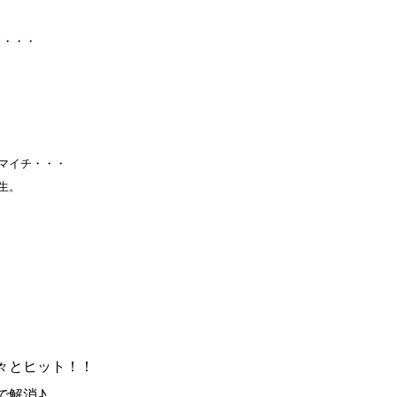
」・・・
マイチ・・・
生。
々とヒット！！
で解消♪