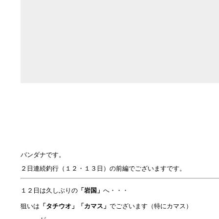
バンダナです。
２日連続釣行（１２・１３日）の前編でございますです。
１２日は久しぶりの
「岩国」
へ・・・
狙いは
「タチウオ」「カマス」
でございます（特にカマス）