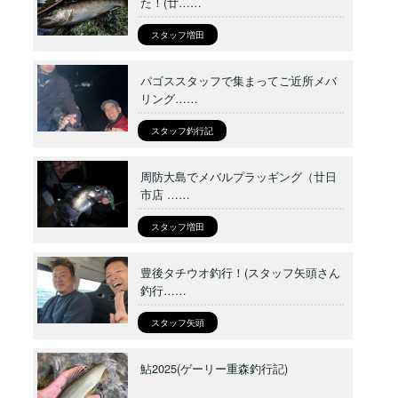
た！(廿……
スタッフ増田
パゴススタッフで集まってご近所メバ
リング……
スタッフ釣行記
周防大島でメバルプラッギング（廿日
市店 ……
スタッフ増田
豊後タチウオ釣行！(スタッフ矢頭さん
釣行……
スタッフ矢頭
鮎2025(ゲーリー重森釣行記)