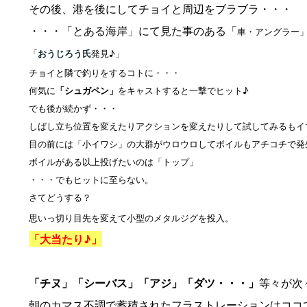
その後、港を後にしてチョイと周辺をブラブラ・・・
・・・「とある海岸」にて見た事のある「
車・アングラー
「
おうじろう氏
発見♪」
チョイと隣で釣りをするコトに・・・
何気に
「シュガペン」
をキャストすると一撃でヒット♪
でも後が続かず・・・
しばし立ち位置を変えたりアクションを変えたりして試してみるもイ
目の前には「小イワシ」の大群がウロウロしてボイルもアチコチで発
ボイルがある以上投げたいのは「トップ」
・・・でもヒットに至らない。
さてどうする？
思いっ切り目先を変えて小型のメタルジグを投入。
「大当たり♪」
「チヌ」「シーバス」「アジ」「ダツ・・・」
等々が次
朝のカマス不調で蓄積されたフラストレーションはココ