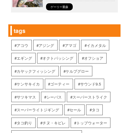
ゲーリー重森
tags
アコウ
アジング
アマゴ
イカメタル
エギング
オクトパッシング
オフショア
カヤックフィッシング
ケルプグロー
ケンサキイカ
ゴーティー
サウンド9.5
サツキマス
シーバス
スーパーストライク
スーパーライトジギング
セール
タコ
タコ釣り
チヌ・キビレ
トップウォーター