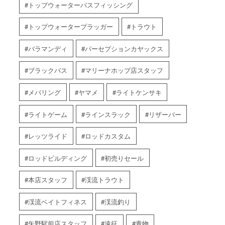
トップウォーターバスフィッシング
トップウォータープラッガー
トラウト
バラマンディ
パーセプションカヤックス
ブラックバス
マリーナホップ店スタッフ
メバリング
ヤマメ
ライトケンサキ
ライトゲーム
ラインスラック
リザーバー
レッツライド
ロッドカスタム
ロッドビルディング
初売りセール
本店スタッフ
渓流トラウト
渓流ベイトフィネス
渓流釣り
矢野駅前店スタッフ
遠征
青物