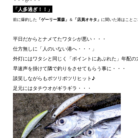
・・・が・・・
「人多過ぎ！！」
前に爆釣した
「ゲーリー重森」
＆
「店員オキタ」
に聞いた港はことご
平日だからとナメてたワタシが悪い・・・
仕方無しに「人のいない港へ・・・」
外灯にはワタシと同じく「ポイントにあぶれた」年配の
早速声を掛けて隣で釣りをさせてもらう事に・・・
談笑しながらもポツリポツリヒット♪
足元にはタチウオがギラギラ・・・