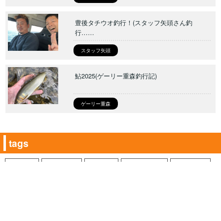
豊後タチウオ釣行！(スタッフ矢頭さん釣
行……
スタッフ矢頭
鮎2025(ゲーリー重森釣行記)
ゲーリー重森
tags
アコウ
アジング
アマゴ
イカメタル
エギング
オクトパッシング
オフショア
カヤックフィッシング
ケルプグロー
ケンサキイカ
ゴーティー
サウンド9.5