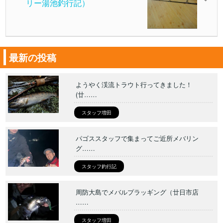
リー湯池釣行記）
最新の投稿
ようやく渓流トラウト行ってきました！
(廿……
スタッフ増田
パゴススタッフで集まってご近所メバリン
グ……
スタッフ釣行記
周防大島でメバルプラッギング（廿日市店
……
スタッフ増田