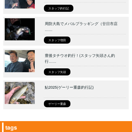
スタッフ釣行記
周防大島でメバルプラッギング（廿日市店
……
スタッフ増田
豊後タチウオ釣行！(スタッフ矢頭さん釣
行……
スタッフ矢頭
鮎2025(ゲーリー重森釣行記)
ゲーリー重森
tags