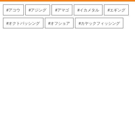
アコウ
アジング
アマゴ
イカメタル
エギング
オクトパッシング
オフショア
カヤックフィッシング
ケルプグロー
ケンサキイカ
ゴーティー
サウンド9.5
サツキマス
シーバス
スーパーストライク
スーパーライトジギング
セール
タコ
タコ釣り
チヌ・キビレ
トップウォーター
トップウォーターバスフィッシング
トップウォータープラッガー
トラウト
バラマンディ
パーセプションカヤックス
ブラックバス
マリーナホップ店スタッフ
メバリング
ヤマメ