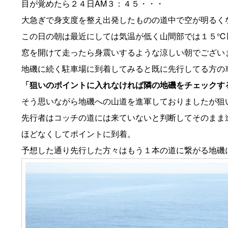
目が覚めたら２４日AM３：４５・・・
大急ぎで身支度を整え出発したものの道中で空が明るく
この日の朝は最近にしては気温が低く山間部では１５℃
窓を開けて走ったら身震いするような涼しい朝でござい
地磯に続く駐車場に到着してみると既に先行してる方の
「狙いのポイントに入れなければ隣の地磯をチェックす
そう思いながら地磯への山道を進軍しておりましたが狙
先行者はコッチの道には来ていないと判断してそのまま
ほどなくしてポイントに到着。
予想した通り先行した方々はもう１本の道に繋がる地磯