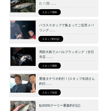
た！(廿……
スタッフ増田
パゴススタッフで集まってご近所メバ
リング……
スタッフ釣行記
周防大島でメバルプラッギング（廿日
市店 ……
スタッフ増田
豊後タチウオ釣行！(スタッフ矢頭さん
釣行……
スタッフ矢頭
鮎2025(ゲーリー重森釣行記)