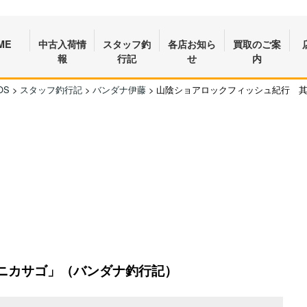
ME
中古入荷情
スタッフ釣
各店お知ら
買取のご案
報
行記
せ
内
OS
>
スタッフ釣行記
>
バンダナ伊藤
>
山陰ショアロックフィッシュ紀行 
ニカサゴ」（バンダナ釣行記）