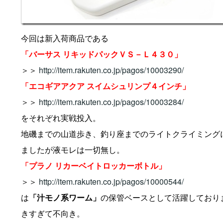
今回は新入荷商品である
「バーサス リキッドパックＶＳ－Ｌ４３０」
＞＞
http://item.rakuten.co.jp/pagos/10003290/
「エコギアアクア スイムシュリンプ４インチ」
＞＞
http://item.rakuten.co.jp/pagos/10003284/
をそれぞれ実戦投入。
地磯までの山道歩き、釣り座までのライトクライミング
ましたが液モレは一切無し。
「プラノ リカーベイトロッカーボトル」
＞＞
http://item.rakuten.co.jp/pagos/10000544/
は
「汁モノ系ワーム」
の保管ベースとして活躍しており
きすぎて不向き。