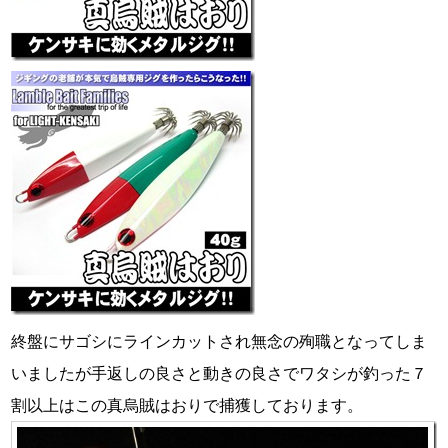
終盤にサゴシにラインカットされ無念の殉職となってしま
いましたが手返しの良さと動きの良さでワタシが釣った７
割以上はこの真烏賊はおりで捕獲しております。