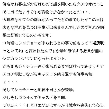
何名かお客様がおられたので話を聞いたらタチウオはそこ
そこ出てたようですが青物は少なかったとのコト。
大規模なイワシの群れが入ってたとの事でしたがこの日は
大きな群れを見つける事が出来ませんでしたのでそれが釣
果に影響してるのかもです。
９時頃にシャチョーが来られるとの事で前もって
「場所取
っといて♪」
と言われたんですが場所確保する必要が無い
位にガランガランになったポイント。
たちまちシャチョー達が来られるまでは粘ってみようとア
チコチ移動しながらキャストを繰り返すも何事も無
く・・・
そしてシャチョーと風神小田さんが登場。
話しをしつつ４人でキャストを再開。
プリ島・・・もとりエソ島はすっかり戦意を喪失して寝る