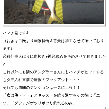
ハマチ君です♪
（おきキヨ氏より画像拝借＆背景は加工させて頂いており
ます）
必殺仕事人ばりに血抜き+神経締めをキめさせて頂きました
♪
これ以外にも隣のアングラーさんにもハマチがヒットする
もタモ入れ直前で痛恨のフックアウト・・・
それでも周囲のテンションは一気に上昇！！
「次は俺・・・」
とキャストを繰り返すもその後は「エ
ソ」「ダツ」がポツリポツリ釣れるのみ。