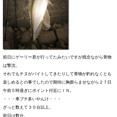
前日にゲーリー君が行ってたみたいですが残念ながら青物
は撃沈。
それでもチヌがバイトしてきたりして青物が釣れなくとも
楽しめるとの事でしたので期待に胸膨らませながら２７日
午前５時過ぎにポイント付近にＩＮ。
・・・車ブチ多いやんけ・・・
ざっと数えて３０台以上。
前日は数台。