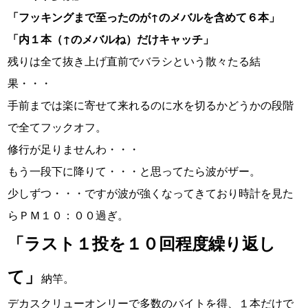
「フッキングまで至ったのが↑のメバルを含めて６本」
「内１本（↑のメバルね）だけキャッチ」
残りは全て抜き上げ直前でバラシという散々たる結
果・・・
手前までは楽に寄せて来れるのに水を切るかどうかの段階
で全てフックオフ。
修行が足りませんわ・・・
もう一段下に降りて・・・と思ってたら波がザー。
少しずつ・・・ですが波が強くなってきており時計を見た
らＰＭ１０：００過ぎ。
「ラスト１投を１０回程度繰り返し
て」
納竿。
デカスクリューオンリーで多数のバイトを得、１本だけで