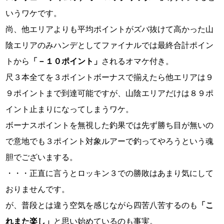
いうワケです。
尚、他エリアよりも平均ポイントがズバ抜けて高かった山
陰エリアのみハンデとしてファイナルでは最終合計ポイン
トから
「－１０ポイント」
されるオマケ付き。
尺３本全てを３ポイントボーナスで揃えたら他エリアは９
９ポイントまで到達可能ですが、山陰エリアだけは８９ポ
イント止まりになってしまうワケ。
ボーナスポイントを無視した釣果では先ず勝ち目が無いの
で意地でも３ポイント対象ルアーで釣ってやろうという魂
胆でございまする。
・・・正直に言うとロッキン３での勝敗はあまり気にして
おりませんです。
が、普段とは違う空気を感じながら四苦八苦するのも
「こ
れまた楽し」
と思い始めているのも事実。