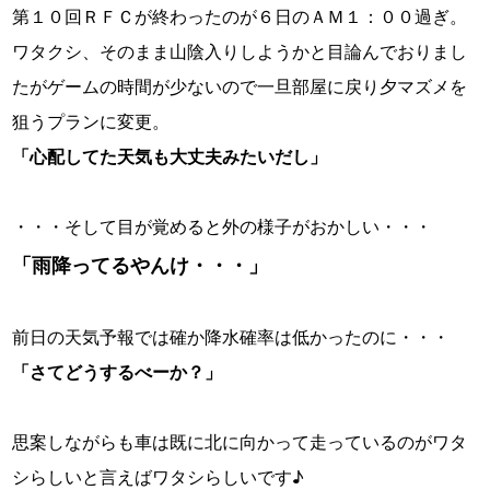
第１０回ＲＦＣが終わったのが６日のＡＭ１：００過ぎ。
ワタクシ、そのまま山陰入りしようかと目論んでおりまし
たがゲームの時間が少ないので一旦部屋に戻り夕マズメを
狙うプランに変更。
「心配してた天気も大丈夫みたいだし」
・・・そして目が覚めると外の様子がおかしい・・・
「雨降ってるやんけ・・・」
前日の天気予報では確か降水確率は低かったのに・・・
「さてどうするべーか？」
思案しながらも車は既に北に向かって走っているのがワタ
シらしいと言えばワタシらしいです♪