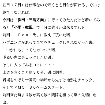
翌日（７日）は仕事なので遅くとも日付が変わるまでには
納竿しなければ。
今回は
「浜田・三隅方面」
に行ってみたんだけど着いてみ
ると
「小雨・微風」
で十分に釣りが出来ますわ♪
前回、「Ｒｏｃｋ氏」に教えて頂いた磯。
ハプニングがあって全てをチェックしきれなかった磯。
「いかにも」ってなカンジの磯。
明るい内にチェックしたい磯。
そこに入ってみるコトに・・・
山道を歩くこと約３０分、磯に到着。
岩場をのぼり一番高い場所から先ずは地形をチェック。
そしてＰＭ５：３０ゲームスタート。
前回来た時より波が高く波の間隙を狙って磯の先端に進
出。