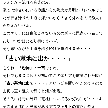
フォンから流れる音楽のみ。
磯では沖合いにいる漁船からの漁火が月明かりレベルでし
たが行き帰りの山道は海沿いから大きく外れるので漁火す
ら見えない状況。
このエリアには集落こそないものの所々に民家が点在して
おりいつかはたどり着けるハズ。
そう思いながら山道を歩き続ける事約４０分・・・
「古い墓地に出た・・・」
もうね、
「恐怖」の一言
ですわ。
それでもＲＯＣＫ氏が初めてこのエリアを散策された時に
「古い墓地に出て・・・」
という話を聞いてたのでそのま
ま真っ直ぐ進んで行くと畑が出現。
その先には青い外灯（電柱についてる外灯ね）が・・・♪
そのまま進むと民家がありアスファルトの道路が見え