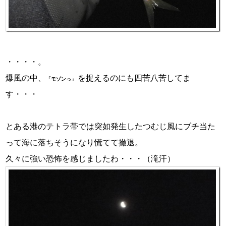
・・・・。
爆風の中、
を捉えるのにも四苦八苦してま
「モゾンっ」
す・・・
とある港のテトラ帯では突如発生したつむじ風にブチ当た
って海に落ちそうになり慌てて撤退。
久々に強い恐怖を感じましたわ・・・（滝汗）