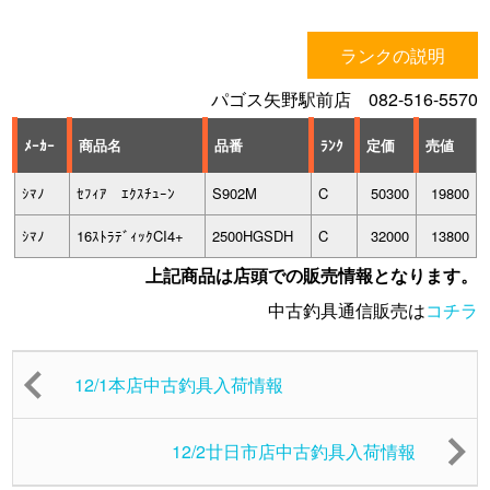
ランクの説明
パゴス矢野駅前店 082-516-5570
ﾒｰｶｰ
商品名
品番
ﾗﾝｸ
定価
売値
ｼﾏﾉ
ｾﾌｨｱ ｴｸｽﾁｭｰﾝ
S902M
C
50300
19800
ｼﾏﾉ
16ｽﾄﾗﾃﾞｨｯｸCI4+
2500HGSDH
C
32000
13800
上記商品は店頭での販売情報となります。
中古釣具通信販売は
コチラ
12/1本店中古釣具入荷情報
12/2廿日市店中古釣具入荷情報