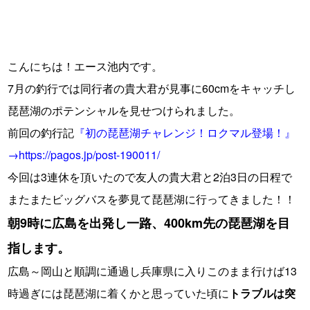
こんにちは！エース池内です。
7月の釣行では同行者の貴大君が見事に60cmをキャッチし
琵琶湖のポテンシャルを見せつけられました。
前回の釣行記
『初の琵琶湖チャレンジ！ロクマル登場！』
→
https://pagos.jp/post-190011/
今回は3連休を頂いたので友人の貴大君と2泊3日の日程で
またまたビッグバスを夢見て琵琶湖に行ってきました！！
朝9時に広島を出発し一路、400km先の琵琶湖を目
指します。
広島～岡山と順調に通過し兵庫県に入りこのまま行けば13
時過ぎには琵琶湖に着くかと思っていた頃に
トラブルは突