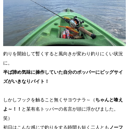
釣りを開始して暫くすると風向きが変わり釣りにくい状況
に。
半ば諦め気味に操作していた自分のポッパーにビッグサイ
ズがいきなりバイト！
しかしフックを触ること無くサヨウナラ～
（
ちゃんと喰え
よ～！！
と某有名トッパーの名言が頭に浮かびました。
笑）
初日はこんな感じで釣りをする時間も短く二人とも
ノーフ