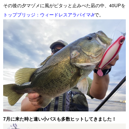
その後の夕マヅメに風がピタッと止みべた凪の中、40UPを
トップブリッジ：ウィードレスアラパイマJr
で。
7月に来た時と違い小バスも多数ヒットしてきました！