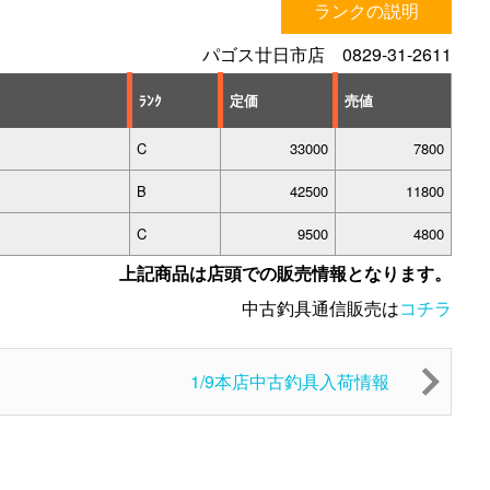
ランクの説明
パゴス廿日市店 0829-31-2611
ﾗﾝｸ
定価
売値
C
33000
7800
B
42500
11800
C
9500
4800
上記商品は店頭での販売情報となります。
中古釣具通信販売は
コチラ
1/9本店中古釣具入荷情報