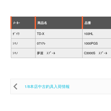
ﾒｰｶｰ
商品名
品番
ﾀﾞｲﾜ
TD-X
103HL
ｼﾏﾉ
07ｿｱﾚ
1000PGS
ｼﾏﾉ
夢屋 ｽﾌﾟｰﾙ
C3000S ｽﾌﾟｰﾙ
1/8本店中古釣具入荷情報