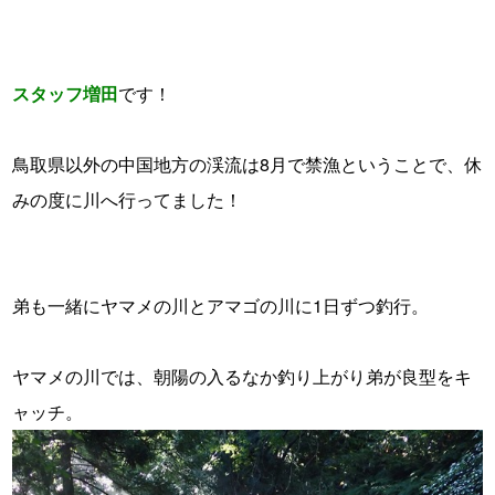
スタッフ増田
です！
・
鳥取県以外の中国地方の渓流は8月で禁漁ということで、休
みの度に川へ行ってました！
・
・
弟も一緒にヤマメの川とアマゴの川に1日ずつ釣行。
・
ヤマメの川では、朝陽の入るなか釣り上がり弟が良型をキ
ャッチ。