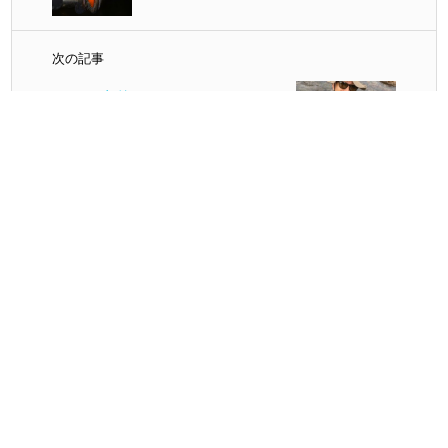
次の記事
アユの友釣りにチャレンジ！
(ゲーリー重森釣行記)
最新の投稿
ようやく渓流トラウト行ってきました！
(廿……
スタッフ増田
パゴススタッフで集まってご近所メバリン
グ……