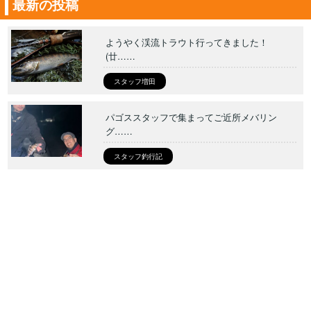
最新の投稿
ようやく渓流トラウト行ってきました！
(廿……
スタッフ増田
パゴススタッフで集まってご近所メバリン
グ……
スタッフ釣行記
周防大島でメバルプラッギング（廿日市店
……
スタッフ増田
豊後タチウオ釣行！(スタッフ矢頭さん釣
行……
スタッフ矢頭