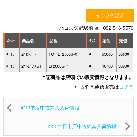
ランクの説明
パゴス矢野駅前店 082-516-5570
ﾒｰｶｰ
商品名
品番
ﾗﾝｸ
定価
売値
ﾀﾞｲﾜ
24ｾﾙﾃｰﾄ
FC LT2500S-XH
A
55600
36800
ﾀﾞｲﾜ
24ﾙﾋﾞｱｽST
LT2000S-P
A
46700
30800
上記商品は店頭での販売情報となります。
中古釣具通信販売は
コチラ
4/19本店中古釣具入荷情報
4/20廿日市店中古釣具入荷情報