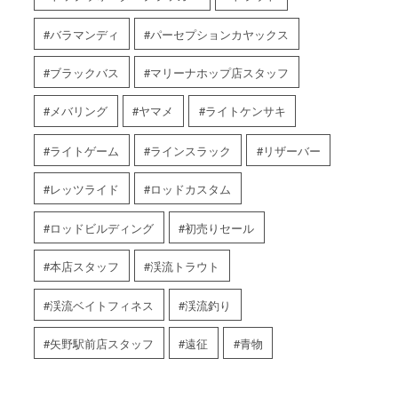
バラマンディ
パーセプションカヤックス
ブラックバス
マリーナホップ店スタッフ
メバリング
ヤマメ
ライトケンサキ
ライトゲーム
ラインスラック
リザーバー
レッツライド
ロッドカスタム
ロッドビルディング
初売りセール
本店スタッフ
渓流トラウト
渓流ベイトフィネス
渓流釣り
矢野駅前店スタッフ
遠征
青物