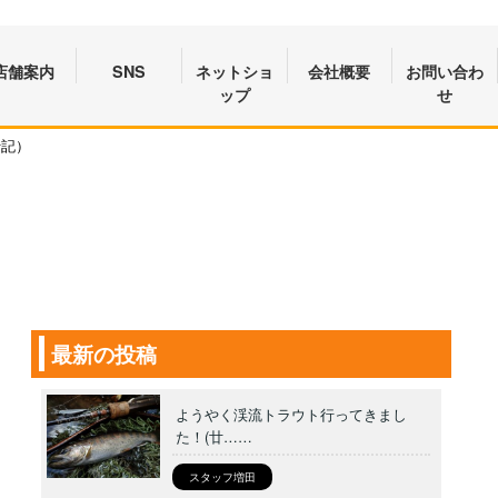
店舗案内
SNS
ネットショ
会社概要
お問い合わ
ップ
せ
行記）
最新の投稿
ようやく渓流トラウト行ってきまし
た！(廿……
スタッフ増田