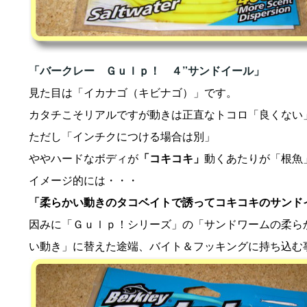
「バークレー Ｇｕｌｐ！ ４”サンドイール」
見た目は「イカナゴ（キビナゴ）」です。
カタチこそリアルですが動きは正直なトコロ「良くない
ただし「インチクにつける場合は別」
ややハードなボディが
「コキコキ」
動くあたりが「根魚
イメージ的には・・・
「柔らかい動きのタコベイトで誘ってコキコキのサンド
因みに「Ｇｕｌｐ！シリーズ」の「サンドワームの柔ら
い動き」に替えた途端、バイト＆フッキングに持ち込む