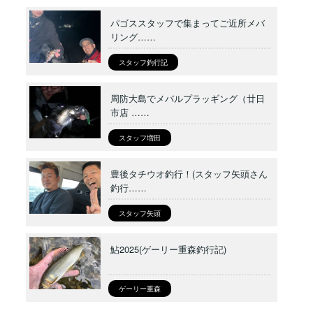
パゴススタッフで集まってご近所メバ
リング……
スタッフ釣行記
周防大島でメバルプラッギング（廿日
市店 ……
スタッフ増田
豊後タチウオ釣行！(スタッフ矢頭さん
釣行……
スタッフ矢頭
鮎2025(ゲーリー重森釣行記)
ゲーリー重森